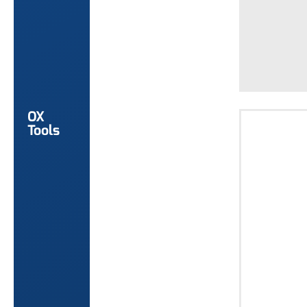
OX
Tools